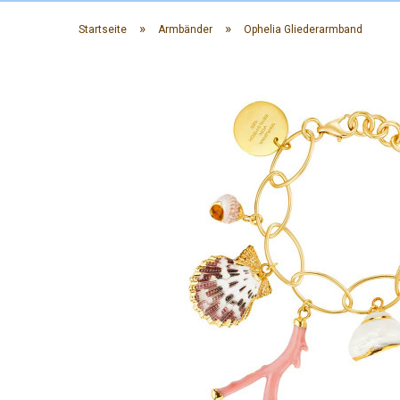
»
»
Startseite
Armbänder
Ophelia Gliederarmband