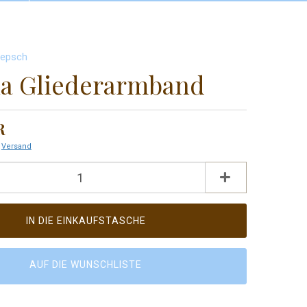
Konto erstellen
Als Gast bestellen
Passwort vergessen?
lepsch
ia Gliederarmband
R
.
Versand
AUF DIE WUNSCHLISTE