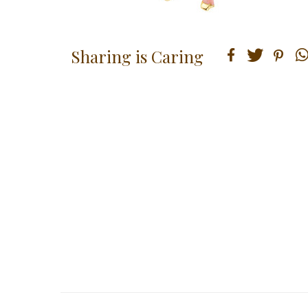
Sharing is Caring
teilen
tweet
pin it
teil