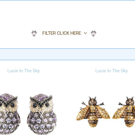
Blau
Braun
Gelb
Gold
FILTER CLICK HERE
Koralle
Lila
Pink
Rosa
Koralle
Türkis
Weinrot
Lucie In The Sky
Lucie In The Sky