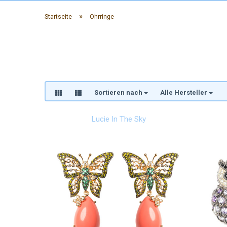
»
Startseite
Ohrringe
Aubergine
Beige
Cognac
Crystal
Hellblau
Hummer
Orange
Pastell Farben
Gold
Messing vergoldet
Silber
Transparent
Sortieren nach
Alle Hersteller
Lucie In The Sky