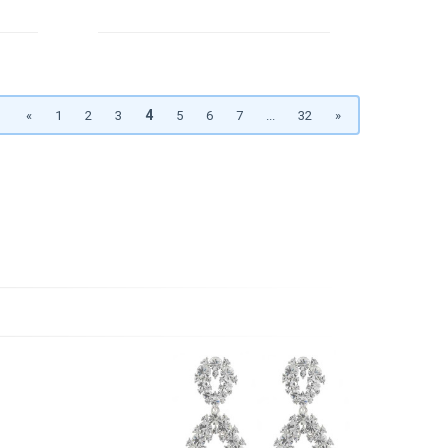
4
«
1
2
3
5
6
7
...
32
»