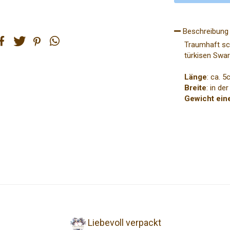
Beschreibung
Traumhaft sch
türkisen Swaro
eilen
tweet
pin it
teilen
Länge
: ca. 
Breite
: in de
Gewicht ein
Liebevoll verpackt