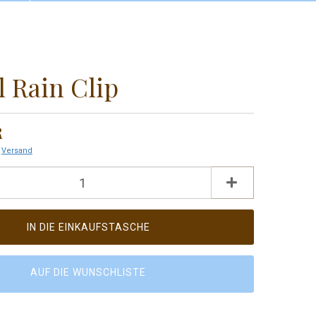
Konto erstellen
Als Gast bestellen
Passwort vergessen?
l Rain Clip
R
.
Versand
AUF DIE WUNSCHLISTE