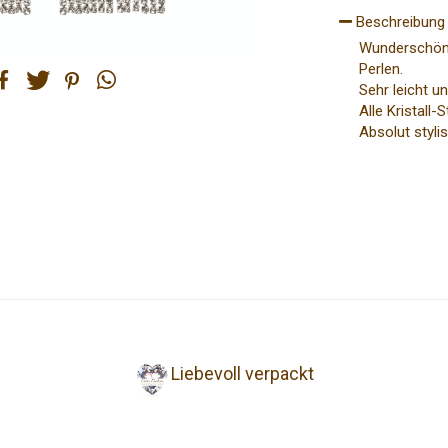
Beschreibung
Wunderschöne
Perlen.
Sehr leicht u
Alle Kristall
eilen
tweet
pin it
teilen
Absolut styli
Liebevoll verpackt