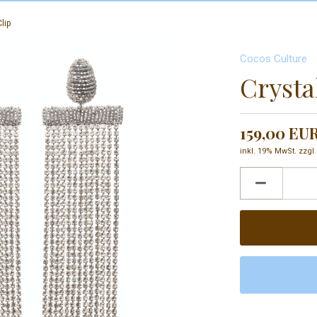
lip
Cocos Culture
Crysta
159,00 EU
inkl. 19% MwSt. zzgl