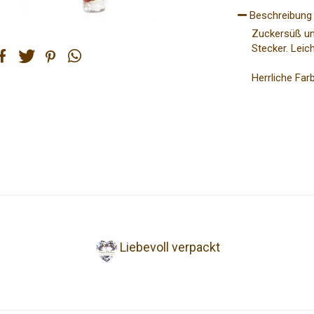
Beschreibung
Zuckersüß und
Stecker. Leich
Herrliche Far
eilen
tweet
pin it
teilen
Liebevoll verpackt