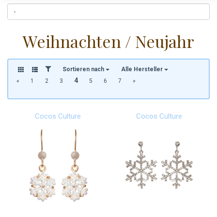
Weihnachten / Neujahr
Sortieren nach
Alle Hersteller
4
«
1
2
3
5
6
7
»
Cocos Culture
Cocos Culture